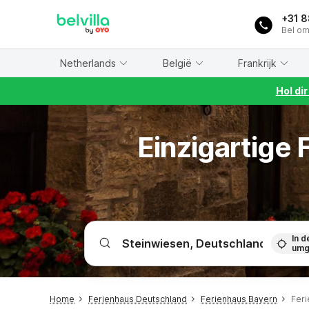
WIZARD MEMBER
+31 
Bel om
Netherlands
België
Frankrijk
Hol di
Einzigartige
In d
umg
Home
Ferienhaus Deutschland
Ferienhaus Bayern
Feri