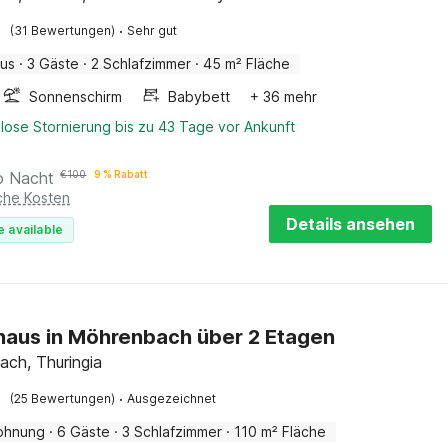
·
(31 Bewertungen)
Sehr gut
aus
·
3 Gäste
·
2 Schlafzimmer
·
45 m² Fläche
Sonnenschirm
Babybett
+ 36 mehr
lose Stornierung bis zu 43 Tage vor Ankunft
o Nacht
€
100
9 % Rabatt
iche Kosten
Details ansehen
e available
haus in Möhrenbach über 2 Etagen
ch, Thuringia
·
(25 Bewertungen)
Ausgezeichnet
ohnung
·
6 Gäste
·
3 Schlafzimmer
·
110 m² Fläche