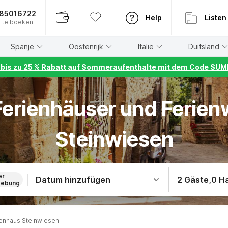
885016722
Help
Listen
 te boeken
Spanje
Oostenrijk
Italië
Duitsland
r bis zu 25 % Rabatt auf Sommeraufenthalte mit dem Code S
 Ferienhäuser und Ferie
Steinwiesen
er
Datum hinzufügen
2 Gäste
,
0 H
ebung
enhaus Steinwiesen