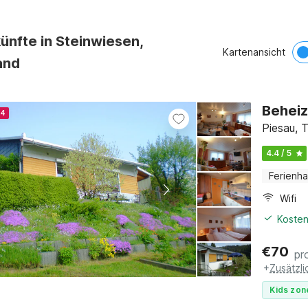
ünfte in Steinwiesen,
Kartenansicht
and
Beheiz
24
Piesau, T
4.4 / 5
Ferienh
Wifi
Kosten
€
70
pr
+
Zusätzl
Kids zon