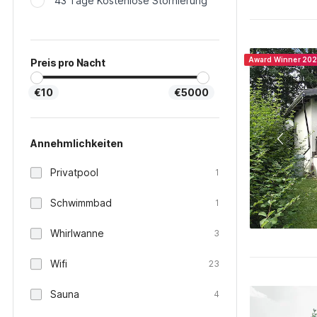
43 Tage Kostenlose Stornierung
Award Winner 20
Preis pro Nacht
€10
€5000
Annehmlichkeiten
Privatpool
1
Schwimmbad
1
Whirlwanne
3
Wifi
23
Sauna
4