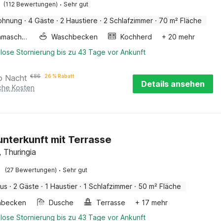
·
(112 Bewertungen)
Sehr gut
ohnung
·
4 Gäste
·
2 Haustiere
·
2 Schlafzimmer
·
70 m² Fläche
Waschmaschine
Waschbecken
Kochherd
+ 20 mehr
lose Stornierung bis zu 43 Tage vor Ankunft
o Nacht
€
86
26 % Rabatt
Details ansehen
iche Kosten
unterkunft mit Terrasse
, Thuringia
·
(27 Bewertungen)
Sehr gut
aus
·
2 Gäste
·
1 Haustier
·
1 Schlafzimmer
·
50 m² Fläche
hbecken
Dusche
Terrasse
+ 17 mehr
lose Stornierung bis zu 43 Tage vor Ankunft