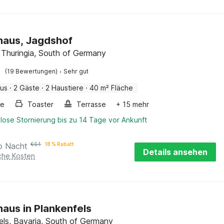
haus, Jagdshof
, Thuringia, South of Germany
·
(19 Bewertungen)
Sehr gut
aus
·
2 Gäste
·
2 Haustiere
·
40 m² Fläche
he
Toaster
Terrasse
+ 15 mehr
lose Stornierung bis zu 14 Tage vor Ankunft
o Nacht
€
64
18 % Rabatt
Details ansehen
iche Kosten
haus in Plankenfels
els, Bavaria, South of Germany