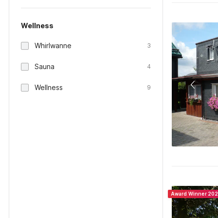
Wellness
Whirlwanne
3
Sauna
4
Wellness
9
Award Winner 20