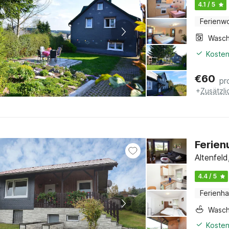
4.1 / 5
Ferienw
Kosten
€
60
pr
+
Zusätzl
Ferien
Altenfeld
4.4 / 5
Ferienh
Wasc
Kosten