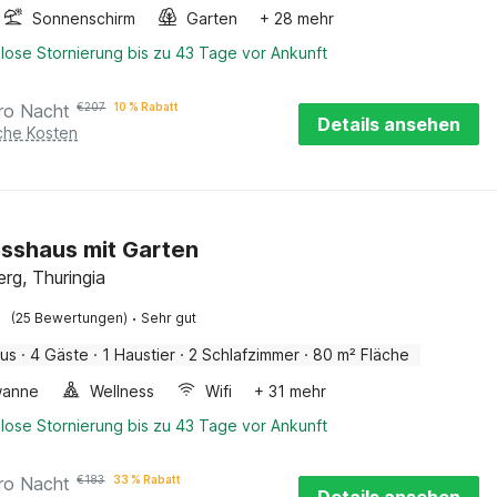
Sonnenschirm
Garten
+ 28 mehr
lose Stornierung bis zu 43 Tage vor Ankunft
ro Nacht
€
207
10 % Rabatt
Details ansehen
iche Kosten
sshaus mit Garten
rg, Thuringia
·
(25 Bewertungen)
Sehr gut
aus
·
4 Gäste
·
1 Haustier
·
2 Schlafzimmer
·
80 m² Fläche
wanne
Wellness
Wifi
+ 31 mehr
lose Stornierung bis zu 43 Tage vor Ankunft
ro Nacht
€
183
33 % Rabatt