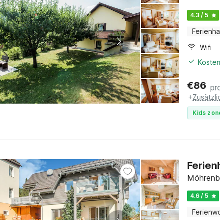
4.3 / 5
Ferienh
Wifi
Kosten
€
86
pr
+
Zusätzl
Kids zon
Ferien
Möhrenba
4.6 / 5
Ferienw