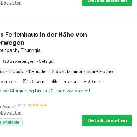
Details ansehen
iche Kosten
s Ferienhaus in der Nähe von
rwegen
tenbach, Thuringia
·
(23 Bewertungen)
Sehr gut
aus
·
4 Gäste
·
1 Haustier
·
2 Schlafzimmer
·
55 m² Fläche
hbecken
Dusche
Terrasse
+ 20 mehr
lose Stornierung bis zu 30 Tage vor Ankunft
o Nacht
€
118
34 % Rabatt
iche Kosten
Details ansehen
e available