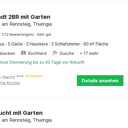
dt 2BR mit Garten
 am Rennsteig, Thuringia
·
(112 Bewertungen)
Sehr gut
aus
·
5 Gäste
·
2 Haustiere
·
2 Schlafzimmer
·
90 m² Fläche
hbecken
Kochherd
Dusche
+ 17 mehr
lose Stornierung bis zu 43 Tage vor Ankunft
o Nacht
€
112
31 % Rabatt
Details ansehen
iche Kosten
ucht mit Garten
 am Rennsteig, Thuringia