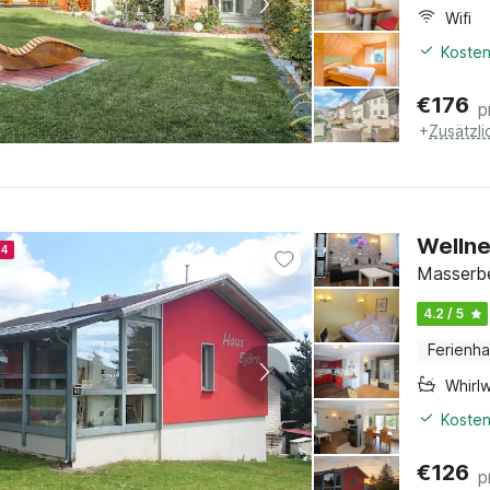
Wifi
Kosten
€
176
p
+
Zusätzl
Wellne
24
Masserbe
4.2 / 5
Ferienh
Whirl
Kosten
€
126
p