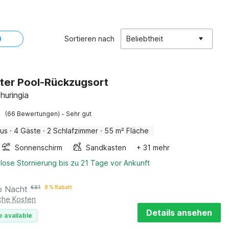
Sortieren nach
Beliebtheit
ter Pool-Rückzugsort
huringia
·
(66 Bewertungen)
Sehr gut
aus
·
4 Gäste
·
2 Schlafzimmer
·
55 m² Fläche
Sonnenschirm
Sandkasten
+ 31 mehr
lose Stornierung bis zu 21 Tage vor Ankunft
o Nacht
€
81
8 % Rabatt
iche Kosten
Details ansehen
e available