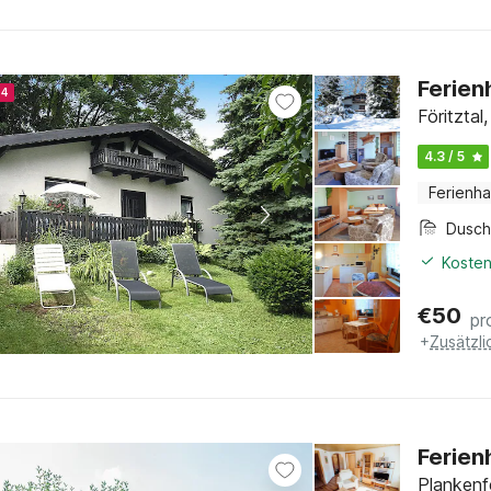
Ferien
24
Föritztal
4.3 / 5
Ferienh
Dusc
Kosten
€
50
pr
+
Zusätzl
Ferien
Plankenf