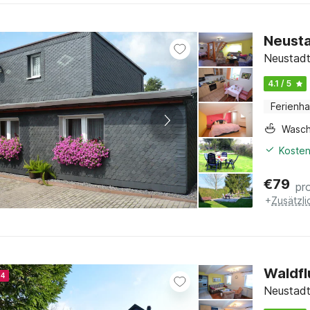
Neusta
Neustadt
4.1 / 5
Ferienh
Wasc
Kosten
€
79
pr
+
Zusätzl
Waldfl
24
Neustadt