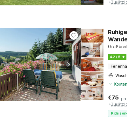
+
Zusätzl
Ruhige
Wande
Großbrei
4.2 / 5
Ferienh
Wasc
Kosten
€
75
pr
+
Zusätzl
Kids zon