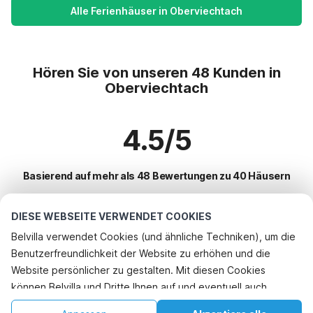
Alle Ferienhäuser in Oberviechtach
Hören Sie von unseren 48 Kunden in
Oberviechtach
4.5/5
Basierend auf mehr als 48 Bewertungen zu 40 Häusern
DIESE WEBSEITE VERWENDET COOKIES
Beliebteste Reiseziele für Urlaub
Belvilla verwendet Cookies (und ähnliche Techniken), um die
Benutzerfreundlichkeit der Website zu erhöhen und die
Top-Städte mit Top-Annehmlichkeiten für den Urlaub
Website persönlicher zu gestalten. Mit diesen Cookies
Ferienhaus im Skigebiet kiefersfelden
können Belvilla und Dritte Ihnen auf und eventuell auch
Beliebte Ausstattungen für Urlaub in Oberviechtach
Ferienhaus im Skigebiet oberaudorf
außerhalb unserer Website folgen, um Werbung Ihren
Ferienhaus auf dem Lande