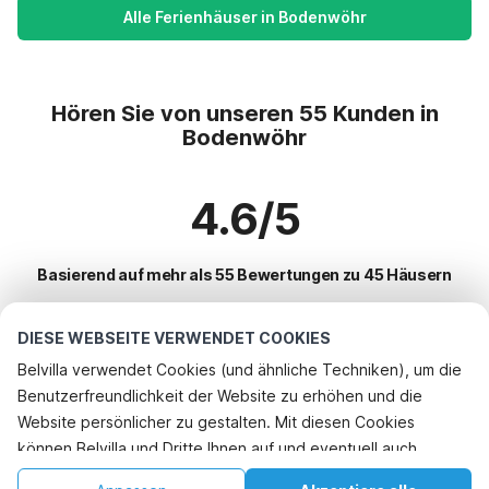
Alle Ferienhäuser in Bodenwöhr
Hören Sie von unseren 55 Kunden in
Bodenwöhr
4.6/5
Basierend auf mehr als 55 Bewertungen zu 45 Häusern
DIESE WEBSEITE VERWENDET COOKIES
Beliebteste Reiseziele für Urlaub
Belvilla verwendet Cookies (und ähnliche Techniken), um die
Benutzerfreundlichkeit der Website zu erhöhen und die
Top-Städte mit Top-Annehmlichkeiten für den Urlaub
Telefonisch buchen
Website persönlicher zu gestalten. Mit diesen Cookies
Ferienhaus im Skigebiet kiefersfelden
können Belvilla und Dritte Ihnen auf und eventuell auch
Beliebte Ausstattungen für Urlaub in Bodenwohr
Ferienhaus im Skigebiet oberaudorf
außerhalb unserer Website folgen, um Werbung Ihren
Ferienhaus mit Garten