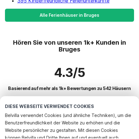
395 Kinderfreundliche Ferienunterkünfte
Alle Ferienhäuser in Bruges
Hören Sie von unseren 1k+ Kunden in
Bruges
4.3/5
Basierend auf mehr als 1k+ Bewertungen zu 542 Häusern
DIESE WEBSEITE VERWENDET COOKIES
Beliebteste Reiseziele für Urlaub
Belvilla verwendet Cookies (und ähnliche Techniken), um die
Benutzerfreundlichkeit der Website zu erhöhen und die
Top-Städte mit Top-Annehmlichkeiten für den Urlaub
Telefonisch buchen
Website persönlicher zu gestalten. Mit diesen Cookies
Ferienwohnungen brugge
können Belvilla und Dritte Ihnen auf und eventuell auch
Beliebte Ausstattungen für Urlaub in Bruges