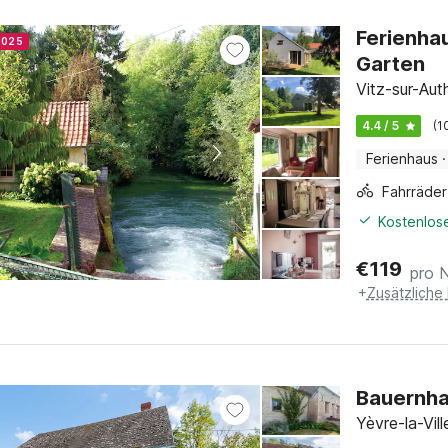
Ferienha
 2025
Garten
Vitz-sur-Aut
4.4 / 5
(1
Ferienhaus
·
Kostenlose
€
119
pro 
+
Zusätzliche
Bauernhau
Yèvre-la-Vil
4.4 / 5
(8