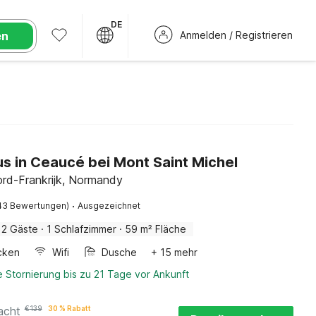
DE
en
Anmelden / Registrieren
s in Ceaucé bei Mont Saint Michel
rd-Frankrijk, Normandy
·
43 Bewertungen)
Ausgezeichnet
2 Gäste
·
1 Schlafzimmer
·
59 m² Fläche
cken
Wifi
Dusche
+ 15 mehr
 Stornierung bis zu 21 Tage vor Ankunft
acht
€
139
30 % Rabatt
Details ansehen
 Kosten