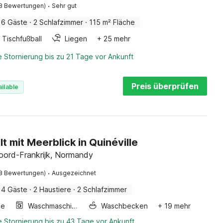
6 Gäste
·
2 Schlafzimmer
·
115 m² Fläche
Tischfußball
Liegen
+ 25 mehr
 Stornierung bis zu 21 Tage vor Ankunft
Preis überprüfen
ilable
t mit Meerblick in Quinéville
Noord-Frankrijk, Normandy
·
8 Bewertungen)
Ausgezeichnet
4 Gäste
·
2 Haustiere
·
2 Schlafzimmer
ne
Waschmaschine
Waschbecken
+ 19 mehr
 Stornierung bis zu 43 Tage vor Ankunft