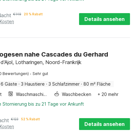
Nacht
€
149
20 % Rabatt
Details ansehen
 Kosten
Vogesen nahe Cascades du Gerhard
d'Ajol, Lotharingen, Noord-Frankrijk
·
0 Bewertungen)
Sehr gut
6 Gäste
·
3 Haustiere
·
3 Schlafzimmer
·
80 m² Fläche
t
Waschmaschine
Waschbecken
+ 20 mehr
 Stornierung bis zu 21 Tage vor Ankunft
acht
€
123
52 % Rabatt
Details ansehen
 Kosten