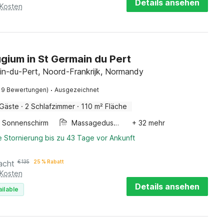
gium in St Germain du Pert
in-du-Pert, Noord-Frankrijk, Normandy
·
19 Bewertungen)
Ausgezeichnet
Gäste
·
2 Schlafzimmer
·
110 m² Fläche
Sonnenschirm
Massagedusche
+ 32 mehr
 Stornierung bis zu 43 Tage vor Ankunft
acht
€
135
25 % Rabatt
 Kosten
Details ansehen
ilable