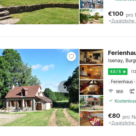
€
100
pro 
+
Zusätzliche
Ferienha
Isenay, Burg
4.5 / 5
(1
Ferienhaus
·
Wifi
Kostenlose
€
80
pro N
+
Zusätzliche