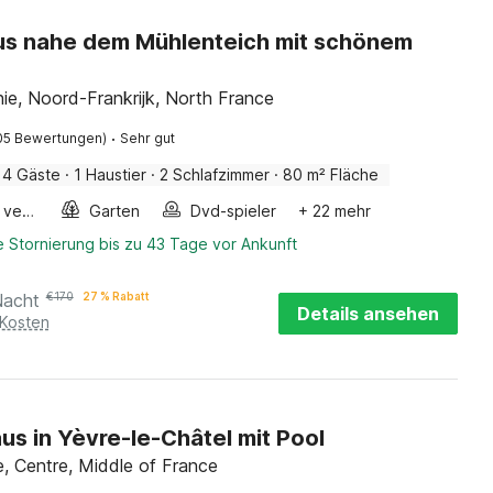
us nahe dem Mühlenteich mit schönem
hie, Noord-Frankrijk, North France
·
05 Bewertungen)
Sehr gut
4 Gäste
·
1 Haustier
·
2 Schlafzimmer
·
80 m² Fläche
Fahrräder verfügbar
Garten
Dvd-spieler
+ 22 mehr
 Stornierung bis zu 43 Tage vor Ankunft
Nacht
€
170
27 % Rabatt
Details ansehen
 Kosten
s in Yèvre-le-Châtel mit Pool
le, Centre, Middle of France
·
8 Bewertungen)
Sehr gut