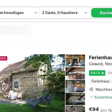
Such
m hinzufügen
2 Gäste
,
0 Haustiere
Ferienhau
 2025
Ceaucé, Noo
4.6 / 5
(1
Ferienhaus
·
Waschbe
Kostenlose
€
94
pro N
+
Zusätzliche