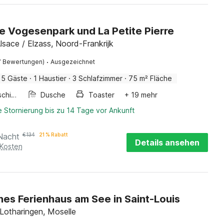
e Vogesenpark und La Petite Pierre
lsace / Elzass, Noord-Frankrijk
·
7 Bewertungen)
Ausgezeichnet
5 Gäste
·
1 Haustier
·
3 Schlafzimmer
·
75 m² Fläche
Waschmaschine
Dusche
Toaster
+ 19 mehr
 Stornierung bis zu 14 Tage vor Ankunft
Nacht
€
134
21 % Rabatt
Details ansehen
 Kosten
hes Ferienhaus am See in Saint-Louis
 Lotharingen, Moselle
·
6 Bewertungen)
Ausgezeichnet