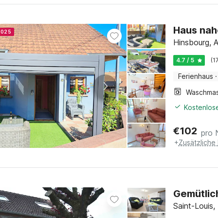
Haus nah
 2025
Hinsbourg, A
4.7 / 5
(1
Ferienhaus
·
Kostenlose
€
102
pro 
+
Zusätzliche
Gemütlic
Saint-Louis,
4.8 / 5
(4