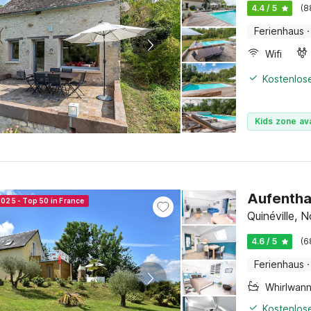
Ferienhaus
·
Wifi
Kostenlose
Kids zone ava
Aufenthal
2025 - Top 50 in France
Quinéville, 
4.6 / 5
(6
Ferienhaus
·
Whirlwan
Kostenlose