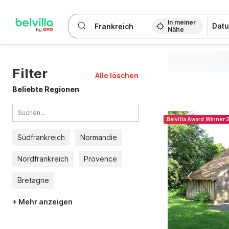
WIZARD MEMBER
In meiner
Datu
Nähe
Belvilla Award Winner