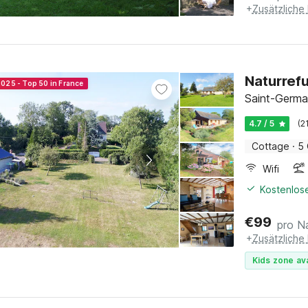
Naturrefu
2025 - Top 50 in France
Saint-Germa
4.7 / 5
(2
Cottage
·
5 
Wifi
Kostenlose
€
99
pro N
+
Zusätzliche
Kids zone ava