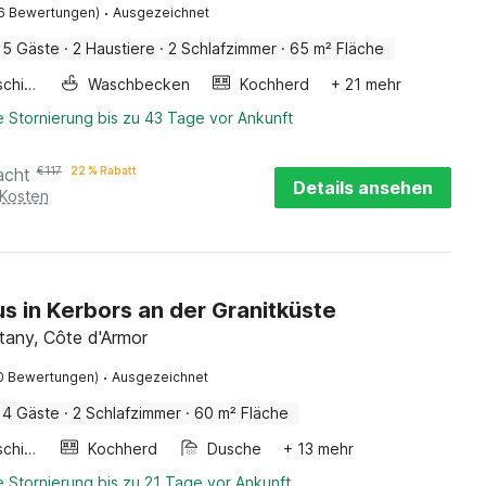
5 Gäste
·
2 Haustiere
·
2 Schlafzimmer
·
65 m² Fläche
Waschmaschine
Waschbecken
Kochherd
+ 21 mehr
 Stornierung bis zu 43 Tage vor Ankunft
acht
€
117
22 % Rabatt
Details ansehen
 Kosten
s in Kerbors an der Granitküste
ttany, Côte d'Armor
·
0 Bewertungen)
Ausgezeichnet
4 Gäste
·
2 Schlafzimmer
·
60 m² Fläche
Waschmaschine
Kochherd
Dusche
+ 13 mehr
 Stornierung bis zu 21 Tage vor Ankunft