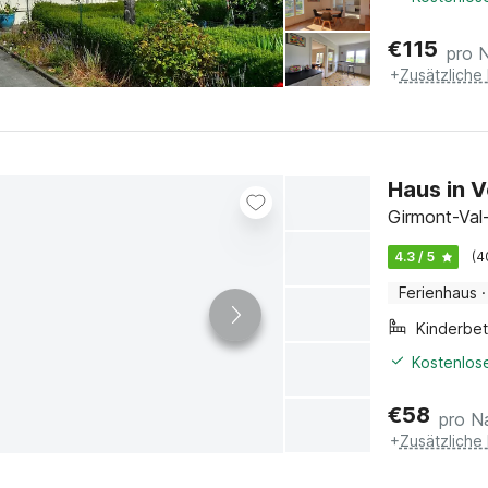
€
115
pro 
+
Zusätzliche
Haus in 
Girmont-Val-
4.3 / 5
(4
Ferienhaus
·
Kinderbet
Kostenlose
€
58
pro N
+
Zusätzliche