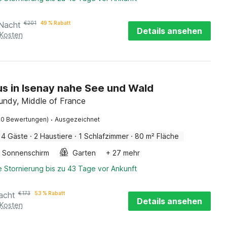
Nacht
€
201
49 % Rabatt
Details ansehen
 Kosten
us in Isenay nahe See und Wald
undy, Middle of France
·
20 Bewertungen)
Ausgezeichnet
4 Gäste
·
2 Haustiere
·
1 Schlafzimmer
·
80 m² Fläche
Sonnenschirm
Garten
+ 27 mehr
 Stornierung bis zu 43 Tage vor Ankunft
acht
€
173
53 % Rabatt
Details ansehen
 Kosten