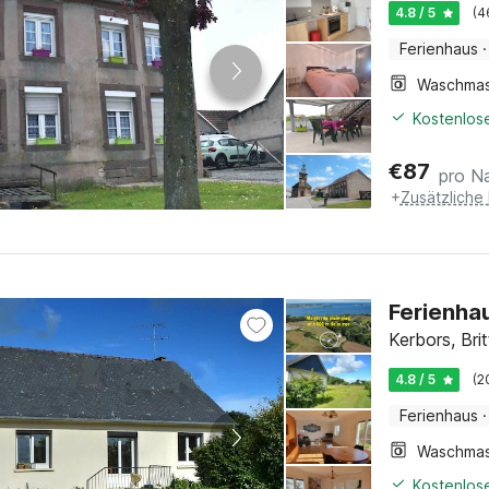
Ferienhaus
·
Kostenlose
€
87
pro N
+
Zusätzliche
Ferienhau
Kerbors, Bri
4.8 / 5
(2
Ferienhaus
·
Kostenlose