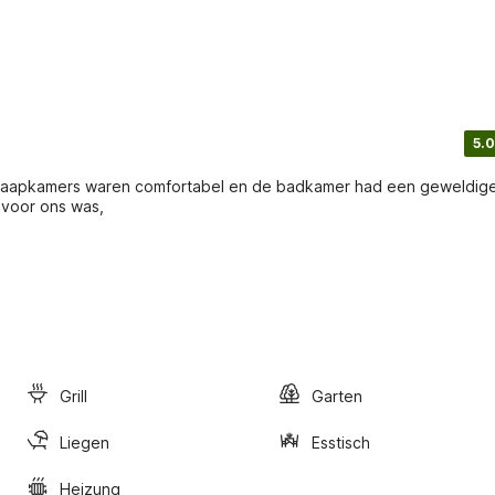
5.0
 slaapkamers waren comfortabel en de badkamer had een geweldig
 voor ons was,
Grill
Garten
Liegen
Esstisch
Heizung