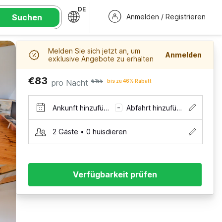
DE
Suchen
Anmelden / Registrieren
Melden Sie sich jetzt an, um
Anmelden
exklusive Angebote zu erhalten
€83
pro Nacht
€155
bis zu 46% Rabatt
Ankunft hinzufügen
Abfahrt hinzufügen
–
2 Gäste • 0 huisdieren
Verfügbarkeit prüfen