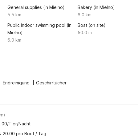
General supplies (in Mielno)
Bakery (in Mielno)
5.5 km
6.0 km
Public indoor swimming pool (in
Boat (on site)
Mielno)
50.0 m
6.0 km
Endreinigung
Geschirrtücher
en
)
0.00/Tier/Nacht
 20.00 pro Boot / Tag