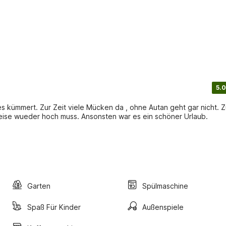
5.0
n geht gar nicht. Zum
 bergab was man dann logischerweise wueder hoch muss. Ansonsten war es ein schöner Urlaub.
Garten
Spülmaschine
Spaß Für Kinder
Außenspiele