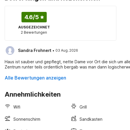
4.6
/5
AUSGEZEICHNET
2 Bewertungen
·
Sandra Frohnert
03 Aug. 2026
Haus ist sauber und gepflegt, nette Dame vor Ort die sich um alles kümmert. Zur Zeit viele Mücken da , ohne Auta
Zentrum runter teils ordentlich
Alle Bewertungen anzeigen
Annehmlichkeiten
Wifi
Grill
Sonnenschirm
Sandkasten