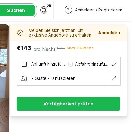
DE
Suchen
Anmelden / Registrieren
Melden Sie sich jetzt an, um
Anmelden
exklusive Angebote zu erhalten
€143
pro Nacht
€183
bis zu 21% Rabatt
Ankunft hinzufügen
Abfahrt hinzufügen
–
2 Gäste • 0 huisdieren
Verfügbarkeit prüfen