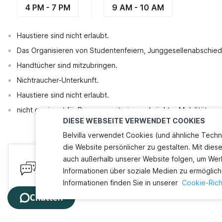
4 PM - 7 PM
9 AM - 10 AM
Haustiere sind nicht erlaubt.
Das Organisieren von Studentenfeiern, Junggesellenabschiede
Handtücher sind mitzubringen.
Nichtraucher-Unterkunft.
Haustiere sind nicht erlaubt.
nicht geeignet für Personen mit eingeschränkter Mobilität.
DIESE WEBSEITE VERWENDET COOKIES
Belvilla verwendet Cookies (und ähnliche Techn
die Website persönlicher zu gestalten. Mit dies
auch außerhalb unserer Website folgen, um Wer
Haben Sie Fragen? Wir helfen Ihn
Informationen über soziale Medien zu ermöglich
Wir sind online! Chatten Sie mit uns. Weniger als 60 S
Informationen finden Sie in unserer
Cookie-Richt
Chatten