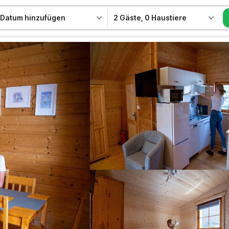
Datum hinzufügen
2 Gäste
,
0 Haustiere