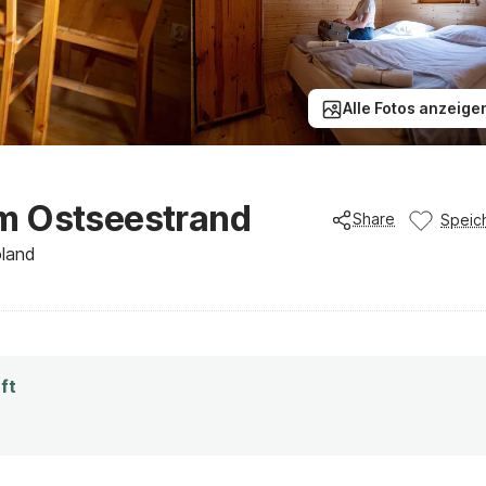
Alle Fotos anzeige
m Ostseestrand
Share
Speic
oland
ft