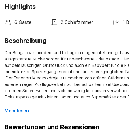
Highlights
6 Gäste
2 Schlafzimmer
1 
Beschreibung
Der Bungalow ist modern und behaglich eingerichtet und gut au
ausgestattete Küche sorgen für unbeschwerte Urlaubstage. Hier f
auf dem lauschigen Grundstück und auch ein Babybett für die kl
einem kurzen Spaziergang erreicht und lädt zu vergnüglichen T
 Der Ferienort Miedzyzdroje ist umgeben von grünen Wäldern und hat einen wunderschönen Sandstrand. Von der Seebrücke aus gibt 
es einen regen Ausflugsverkehr zur benachbarten Insel Usedom. 
in denen Sie verweilen und sich ein wenig kulinarisch verwöhnen
Einkaufspassage mit kleinen Läden und auch Supermärkte oder 
Mehr lesen
Bewertungen und Rezensionen