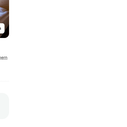
n
hern