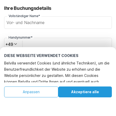
Ihre Buchungsdetails
Vollständiger Name*
Handynummer*
+49
DIESE WEBSEITE VERWENDET COOKIES
E-Mail-Adresse*
Belvilla verwendet Cookies (und ähnliche Techniken), um die
Benutzerfreundlichkeit der Website zu erhöhen und die
Website persönlicher zu gestalten. Mit diesen Cookies
Klicken Sie hier, um sich von den Belvilla-Angebotsmails
können Belvilla und Dritte Ihnen auf und eventuell auch
abzumelden. Sie können sich in Zukunft jederzeit wieder
außerhalb unserer Website folgen, um Werbung Ihren
abmelden
€320
€676
Anpassen
Akzeptiere alle
Verfügbarkeit prüfen
Interessen anzupassen und das Teilen von Informationen über
+
Zusätzliche Kosten
soziale Medien zu ermöglichen. Durch Klicken auf
Verfügbarkeit prüfen
"Akzeptieren" stimmen Sie zu. Weitere Informationen finden
Sie in unserer
Cookie-Richtlinie
.