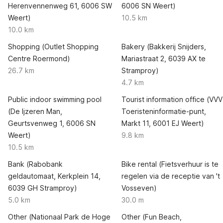
Herenvennenweg 61, 6006 SW
6006 SN Weert)
Weert)
10.5 km
10.0 km
Shopping (Outlet Shopping
Bakery (Bakkerij Snijders,
Centre Roermond)
Mariastraat 2, 6039 AX te
26.7 km
Stramproy)
4.7 km
Public indoor swimming pool
Tourist information office (VVV
(De Ijzeren Man,
Toeristeninformatie-punt,
Geurtsvenweg 1, 6006 SN
Markt 11, 6001 EJ Weert)
Weert)
9.8 km
10.5 km
Bank (Rabobank
Bike rental (Fietsverhuur is te
geldautomaat, Kerkplein 14,
regelen via de receptie van 't
6039 GH Stramproy)
Vosseven)
5.0 km
30.0 m
Other (Nationaal Park de Hoge
Other (Fun Beach,