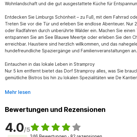
Wohnlandschaft und die gut ausgestattete Küche für Entspannun
Entdecken Sie Limburgs Schönheit – zu Fuß, mit dem Fahrrad oder
Treten Sie vor die Tür und erleben Sie endlose Abenteuer. Nu
oder Radfahren durch unberührte Wälder ein. Machen Sie einen T
entspannen Sie am See Blauwe Meertje oder erleben Sie den Cha
erreichbar. Haustiere sind herzlich willkommen, und das nahege
hundefreundliche Spaziergänge und Familienveranstaltungen an.
Eintauchen in das lokale Leben in Stramproy

Nur 5 km entfernt bietet das Dorf Stramproy alles, was Sie brau
gemütliche Bistros bis hin zu lokalen Spezialitäten wie De Kantie
Mehr lesen
Bewertungen und Rezensionen
4.0
/5
246 Bewertungen · 82 rezensionen