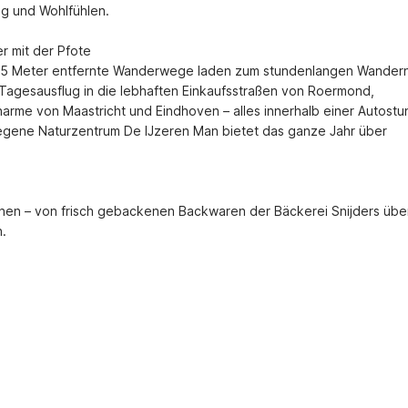
g und Wohlfühlen.

 mit der Pfote

r 25 Meter entfernte Wanderwege laden zum stundenlangen Wandern
agesausflug in die lebhaften Einkaufsstraßen von Roermond, 
rme von Maastricht und Eindhoven – alles innerhalb einer Autostu
legene Naturzentrum De IJzeren Man bietet das ganze Jahr über 


chen – von frisch gebackenen Backwaren der Bäckerei Snijders über
n.