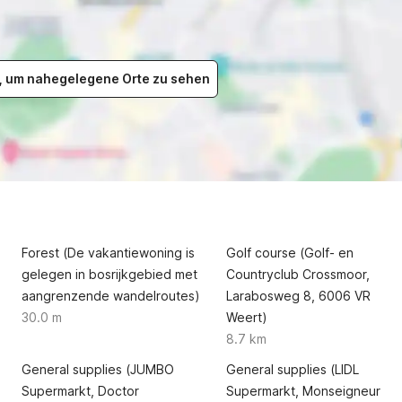
er, um nahegelegene Orte zu sehen
Forest (De vakantiewoning is
Golf course (Golf- en
gelegen in bosrijkgebied met
Countryclub Crossmoor,
aangrenzende wandelroutes)
Larabosweg 8, 6006 VR
30.0 m
Weert)
8.7 km
General supplies (JUMBO
General supplies (LIDL
Supermarkt, Doctor
Supermarkt, Monseigneur