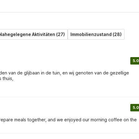
Nahegelegene Aktivitäten (27)
Immobilienzustand (28)
5.0
en van de glijbaan in de tuin, en wij genoten van de gezellige
 thuis,
5.0
 prepare meals together, and we enjoyed our morning coffee on the