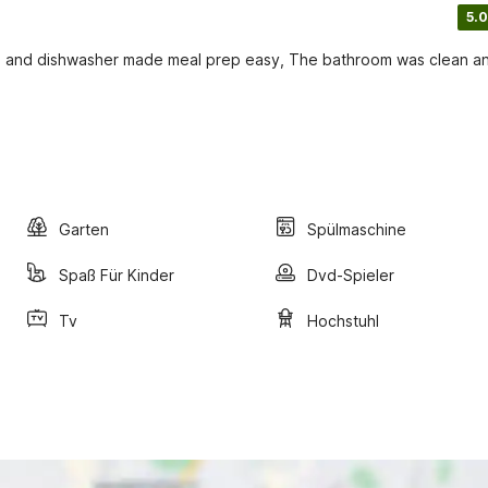
5.0
ve and dishwasher made meal prep easy, The bathroom was clean a
Garten
Spülmaschine
Spaß Für Kinder
Dvd-Spieler
Tv
Hochstuhl