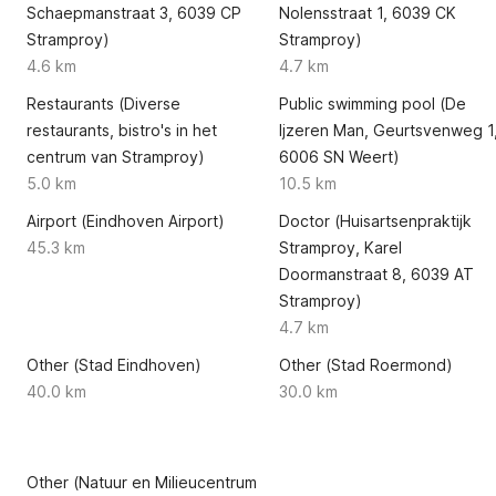
Schaepmanstraat 3, 6039 CP
Nolensstraat 1, 6039 CK
Stramproy)
Stramproy)
4.6 km
4.7 km
Restaurants (Diverse
Public swimming pool (De
restaurants, bistro's in het
Ijzeren Man, Geurtsvenweg 1
centrum van Stramproy)
6006 SN Weert)
5.0 km
10.5 km
Airport (Eindhoven Airport)
Doctor (Huisartsenpraktijk
45.3 km
Stramproy, Karel
Doormanstraat 8, 6039 AT
Stramproy)
4.7 km
Other (Stad Eindhoven)
Other (Stad Roermond)
40.0 km
30.0 km
Other (Natuur en Milieucentrum