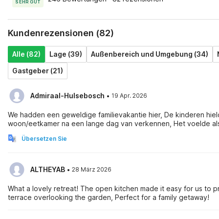
SEHR GUT
Kundenrezensionen (82)
Alle (82)
Lage (39)
Außenbereich und Umgebung (34)
Gastgeber (21)
·
Admiraal-Hulsebosch
19 Apr. 2026
We hadden een geweldige familievakantie hier, De kinderen hield
woon/eetkamer na een lange dag van verkennen, Het voelde als
Übersetzen Sie
·
ALTHEYAB
28 März 2026
What a lovely retreat! The open kitchen made it easy for us to
terrace overlooking the garden, Perfect for a family getaway!