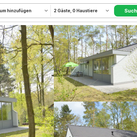
Suc
um hinzufügen
2 Gäste
,
0 Haustiere