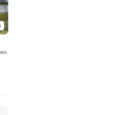
n
hern