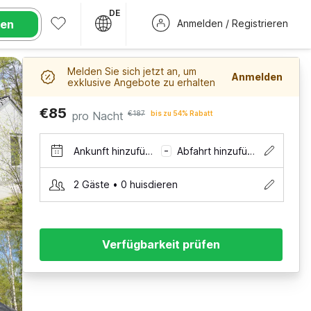
DE
hen
Anmelden / Registrieren
Melden Sie sich jetzt an, um
Anmelden
exklusive Angebote zu erhalten
€85
pro Nacht
€187
bis zu 54% Rabatt
Ankunft hinzufügen
Abfahrt hinzufügen
–
2 Gäste • 0 huisdieren
Verfügbarkeit prüfen