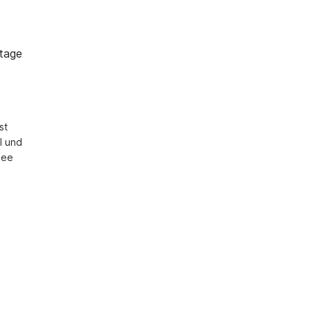
tage
t 
 und 
ee 