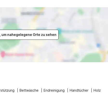
er, um nahegelegene Orte zu sehen
rstützung
Bettwäsche
Endreinigung
Handtücher
Holz