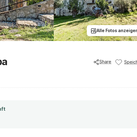
Alle Fotos anzeige
ba
Share
Speic
nft