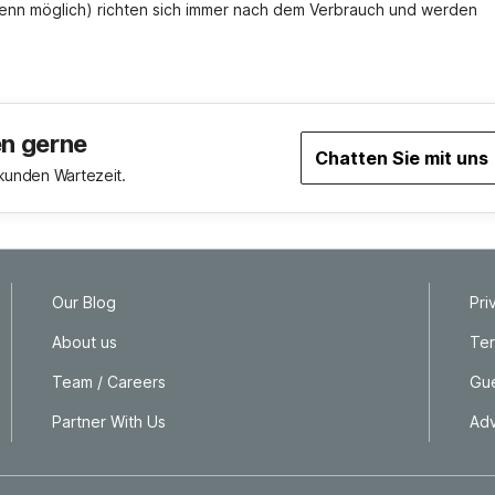
wenn möglich) richten sich immer nach dem Verbrauch und werden 
en gerne
Chatten Sie mit uns
ekunden Wartezeit.
Our Blog
Pri
About us
Ter
Team / Careers
Gue
Partner With Us
Adv