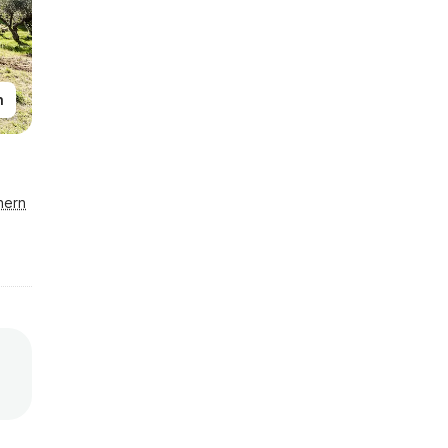
n
hern