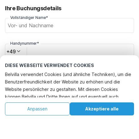
Ihre Buchungsdetails
Vollständiger Name*
Handynummer*
+49
DIESE WEBSEITE VERWENDET COOKIES
E-Mail-Adresse*
Belvilla verwendet Cookies (und ähnliche Techniken), um die
Benutzerfreundlichkeit der Website zu erhöhen und die
Website persönlicher zu gestalten. Mit diesen Cookies
Klicken Sie hier, um sich von den Belvilla-Angebotsmails
können Belvilla und Dritte Ihnen auf und eventuell auch
abzumelden. Sie können sich in Zukunft jederzeit wieder
abmelden
außerhalb unserer Website folgen, um Werbung Ihren
€101
€183
Anpassen
Akzeptiere alle
Verfügbarkeit prüfen
Interessen anzupassen und das Teilen von Informationen über
+
Zusätzliche Kosten
Verfügbarkeit prüfen
soziale Medien zu ermöglichen. Durch Klicken auf
"Akzeptieren" stimmen Sie zu. Weitere Informationen finden
Sie in unserer
Cookie-Richtlinie
.
Indem Sie auf "Buchung bestätigen" klicken, erklären Sie sich mit den