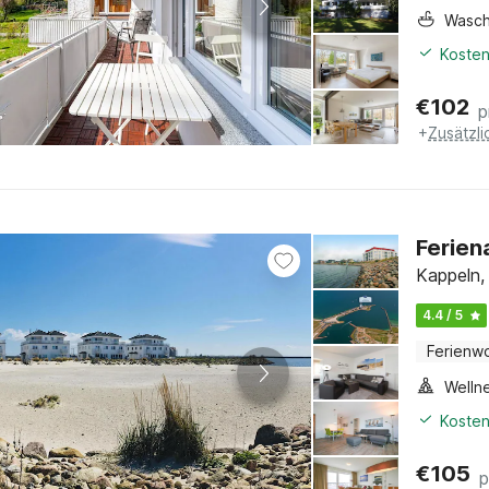
Wasc
Kosten
€
102
p
+
Zusätzl
Ferien
Kappeln,
4.4 / 5
Ferienw
Welln
Kosten
€
105
p