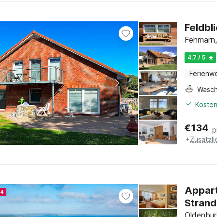
Feldbl
Fehmarn,
4.7 / 5
Ferienw
Wasc
Kosten
€
134
p
+
Zusätzl
Appart
24
Strand
Oldenburg