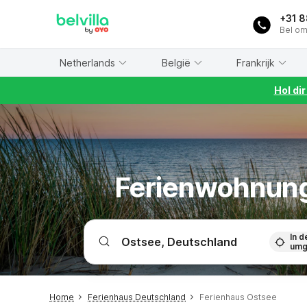
WIZARD MEMBER
+31 
Bel om
Netherlands
België
Frankrijk
Hol di
Ferienwohnung
In d
umg
Home
Ferienhaus Deutschland
Ferienhaus Ostsee