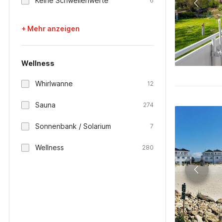
Keine Schwellenwerte
6
+ Mehr anzeigen
Wellness
Whirlwanne
12
Sauna
274
Sonnenbank / Solarium
7
Wellness
280