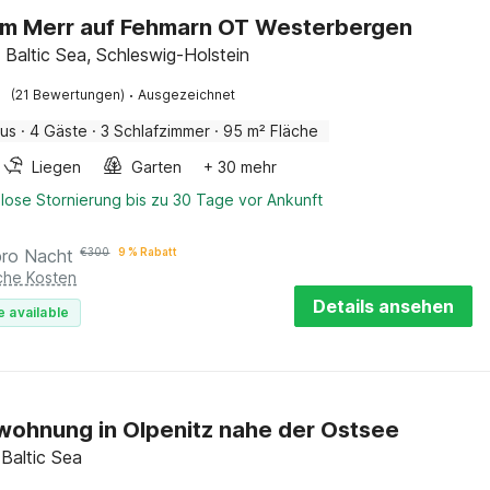
am Merr auf Fehmarn OT Westerbergen
 Baltic Sea, Schleswig-Holstein
·
(21 Bewertungen)
Ausgezeichnet
aus
·
4 Gäste
·
3 Schlafzimmer
·
95 m² Fläche
Liegen
Garten
+ 30 mehr
lose Stornierung bis zu 30 Tage vor Ankunft
pro Nacht
€
300
9 % Rabatt
iche Kosten
Details ansehen
e available
wohnung in Olpenitz nahe der Ostsee
 Baltic Sea