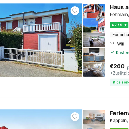
Haus 
Fehmarn,
4.7 / 5
Ferienh
Wifi
Kosten
€
260
+
Zusätzl
Kids zon
Ferien
Kappeln,