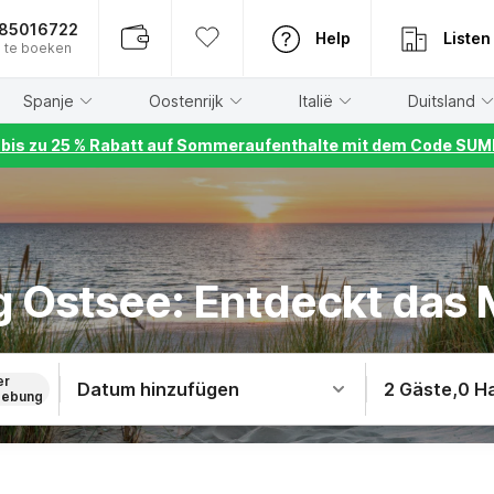
885016722
Help
Listen
 te boeken
Spanje
Oostenrijk
Italië
Duitsland
r bis zu 25 % Rabatt auf Sommeraufenthalte mit dem Code S
 Ostsee: Entdeckt das 
er
Datum hinzufügen
2 Gäste
,
0 H
ebung