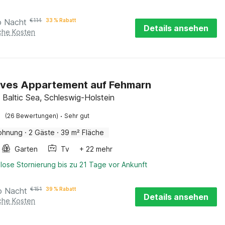
o Nacht
€
114
33 % Rabatt
Details ansehen
iche Kosten
ives Appartement auf Fehmarn
 Baltic Sea, Schleswig-Holstein
·
(26 Bewertungen)
Sehr gut
ohnung
·
2 Gäste
·
39 m² Fläche
Garten
Tv
+ 22 mehr
lose Stornierung bis zu 21 Tage vor Ankunft
o Nacht
€
151
39 % Rabatt
Details ansehen
iche Kosten