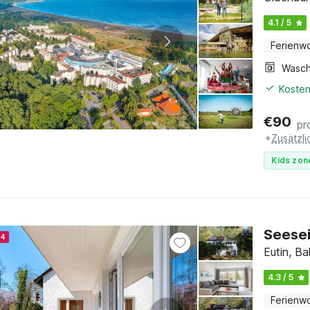
4.1 / 5
Ferienw
Kosten
€
90
pr
+
Zusätzl
Kids zon
Seesei
24
Eutin, Ba
4.3 / 5
Ferienw