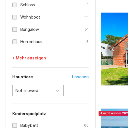
Schloss
1
Wohnboot
55
Bungalow
51
Herrenhaus
8
+ Mehr anzeigen
Haustiere
Löschen
Not allowed
Kinderspielplatz
Award Winner 20
Babybett
60