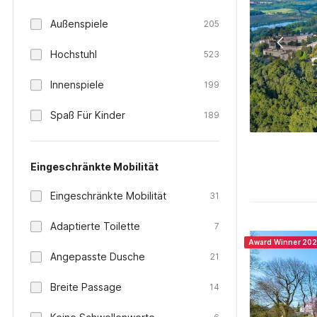
Außenspiele
205
Hochstuhl
523
Innenspiele
199
Spaß Für Kinder
189
Eingeschränkte Mobilität
Eingeschränkte Mobilität
31
Adaptierte Toilette
7
Award Winner 20
Angepasste Dusche
21
Breite Passage
14