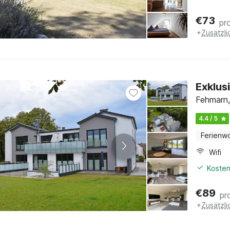
€
73
pr
+
Zusätzl
Exklus
Fehmarn,
4.4 / 5
Ferienw
Wifi
Kosten
€
89
pr
+
Zusätzl