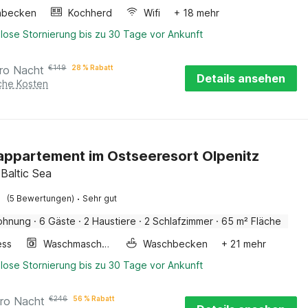
hbecken
Kochherd
Wifi
+ 18 mehr
lose Stornierung bis zu 30 Tage vor Ankunft
ro Nacht
€
149
28 % Rabatt
Details ansehen
iche Kosten
appartement im Ostseeresort Olpenitz
 Baltic Sea
·
(5 Bewertungen)
Sehr gut
ohnung
·
6 Gäste
·
2 Haustiere
·
2 Schlafzimmer
·
65 m² Fläche
ess
Waschmaschine
Waschbecken
+ 21 mehr
lose Stornierung bis zu 30 Tage vor Ankunft
ro Nacht
€
246
56 % Rabatt