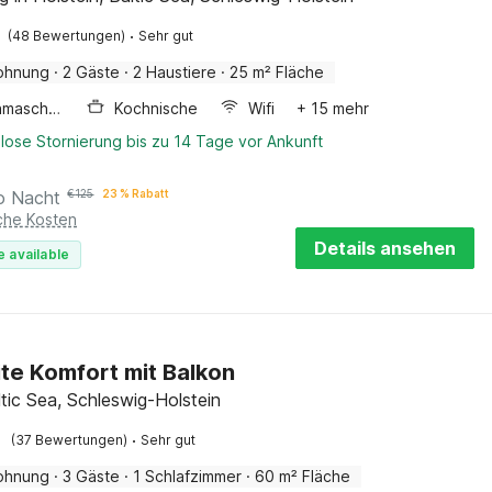
·
(48 Bewertungen)
Sehr gut
ohnung
·
2 Gäste
·
2 Haustiere
·
25 m² Fläche
Waschmaschine
Kochnische
Wifi
+ 15 mehr
lose Stornierung bis zu 14 Tage vor Ankunft
o Nacht
€
125
23 % Rabatt
iche Kosten
Details ansehen
e available
te Komfort mit Balkon
ltic Sea, Schleswig-Holstein
·
(37 Bewertungen)
Sehr gut
ohnung
·
3 Gäste
·
1 Schlafzimmer
·
60 m² Fläche