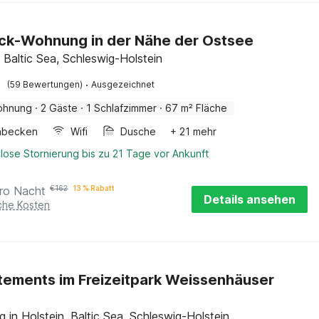
ick-Wohnung in der Nähe der Ostsee
 Baltic Sea, Schleswig-Holstein
·
(59 Bewertungen)
Ausgezeichnet
ohnung
·
2 Gäste
·
1 Schlafzimmer
·
67 m² Fläche
hbecken
Wifi
Dusche
+ 21 mehr
lose Stornierung bis zu 21 Tage vor Ankunft
ro Nacht
€
162
13 % Rabatt
Details ansehen
iche Kosten
ements im Freizeitpark Weissenhäuser
 in Holstein, Baltic Sea, Schleswig-Holstein