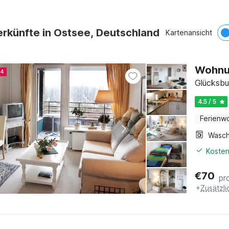
rkünfte in Ostsee, Deutschland
Kartenansicht
Wohnun
24
Glücksbu
4.5 / 5
Ferienw
Kosten
€
70
pr
+
Zusätzl