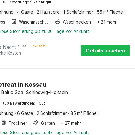
·
(5 Bewertungen)
Sehr gut
ohnung
·
4 Gäste
·
2 Haustiere
·
1 Schlafzimmer
·
55 m² Fläche
ess
Waschmaschine
Waschbecken
+ 21 mehr
lose Stornierung bis zu 30 Tage vor Ankunft
o Nacht
€
199
56 % Rabatt
Details ansehen
iche Kosten
treat in Kossau
 Baltic Sea, Schleswig-Holstein
·
(60 Bewertungen)
Gut
ohnung
·
6 Gäste
·
2 Schlafzimmer
·
85 m² Fläche
Trockner
Garten
+ 27 mehr
lose Stornierung bis zu 43 Tage vor Ankunft