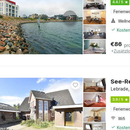
4.4 / 5
Ferienw
Welln
Kosten
€
86
pr
+
Zusätzl
See-Re
Lebrade,
3.9 / 5
Ferienw
Wifi
Kosten