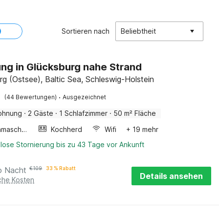
Sortieren nach
Beliebtheit
g in Glücksburg nahe Strand
rg (Ostsee), Baltic Sea, Schleswig-Holstein
·
(44 Bewertungen)
Ausgezeichnet
ohnung
·
2 Gäste
·
1 Schlafzimmer
·
50 m² Fläche
Waschmaschine
Kochherd
Wifi
+ 19 mehr
lose Stornierung bis zu 43 Tage vor Ankunft
o Nacht
€
109
33 % Rabatt
Details ansehen
iche Kosten