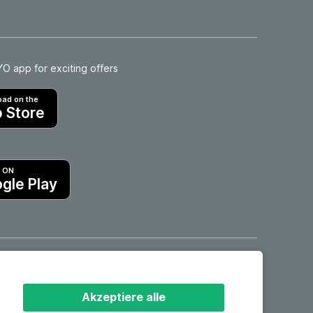
 app for exciting offers
ad on the
 Store
T ON
gle Play
Hotels in Motril
Akzeptiere alle