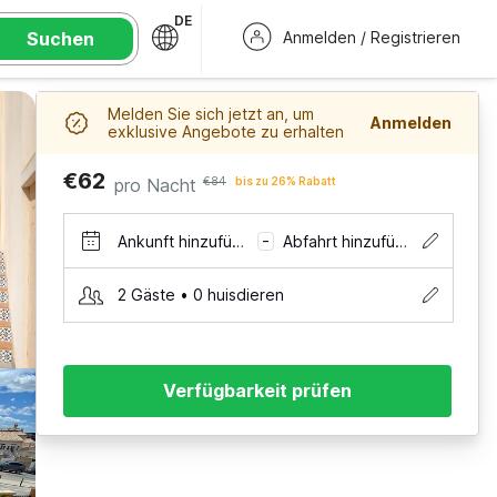
DE
Suchen
Anmelden / Registrieren
Melden Sie sich jetzt an, um
Anmelden
exklusive Angebote zu erhalten
€62
pro Nacht
€84
bis zu 26% Rabatt
Ankunft hinzufügen
Abfahrt hinzufügen
–
2 Gäste • 0 huisdieren
Verfügbarkeit prüfen