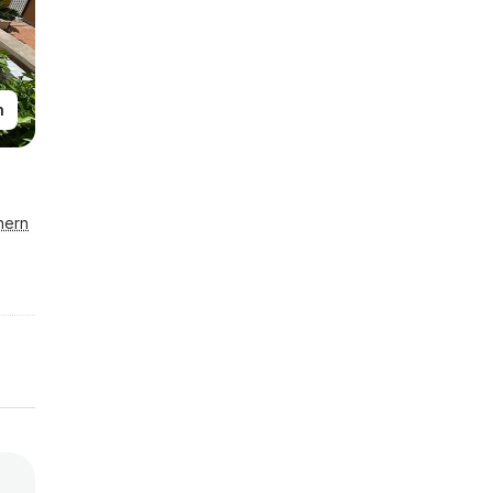
n
hern