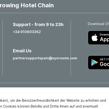
rowing Hotel Chain
Download OYO
Support - from 9 to 23h
+34 910603362
Downlo
App
Email Us
partnersupportspain@oyorooms.com
GET I
Goo
iken), um die Benutzerfreundlichkeit der Website zu erhöhen und
Hotels in Valencia
Hotels in Salamanca
en Cookies können Belvilla und Dritte Ihnen auf und eventuell