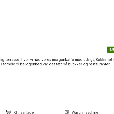
4.5
jlig terrasse, hvor vi nød vores morgenkaffe med udsigt, Køkkenet 
 I forhold til beliggenhed var det tæt på butikker og restauranter,
Klimaanlage
Waschmaschine