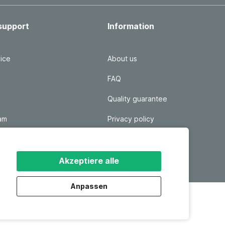
support
Information
ice
About us
FAQ
Quality guarantee
ram
Privacy policy
 login
Disclaimer
Responsible disclosure
Akzeptiere alle
Anpassen