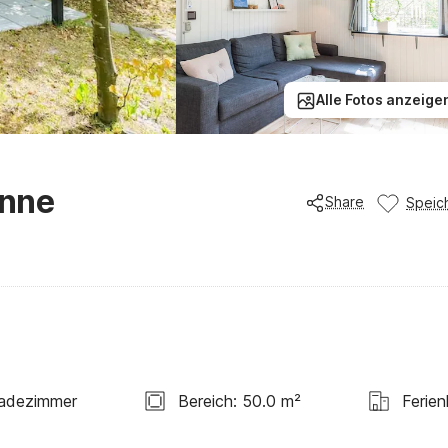
Alle Fotos anzeige
enne
Share
Speic
adezimmer
Bereich: 50.0 m²
Ferie