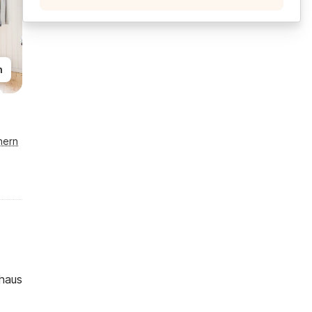
n
hern
nhaus