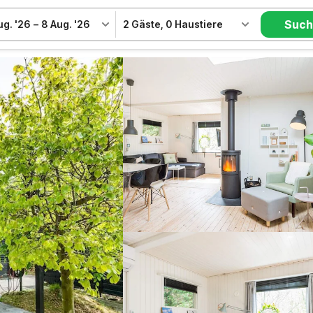
Suc
ug. '26
–
8 Aug. '26
2 Gäste
,
0 Haustiere