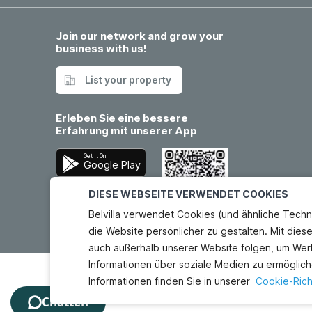
Join our network and grow your
business with us!
List your property
Erleben Sie eine bessere
Erfahrung mit unserer App
Get It On
Google Play
Download On The
DIESE WEBSEITE VERWENDET COOKIES
App Store
Belvilla verwendet Cookies (und ähnliche Techn
die Website persönlicher zu gestalten. Mit dies
auch außerhalb unserer Website folgen, um Wer
Informationen über soziale Medien zu ermöglich
Informationen finden Sie in unserer
Cookie-Richt
Chatten