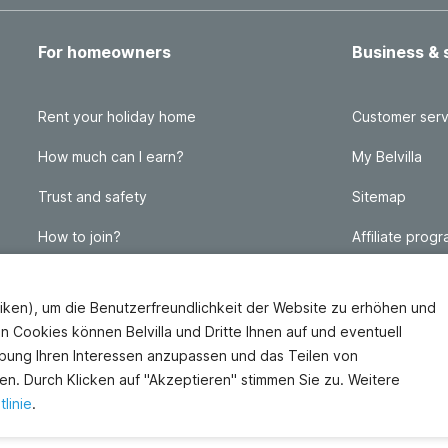
For homeowners
Business & 
Rent your holiday home
Customer serv
How much can I earn?
My Belvilla
Trust and safety
Sitemap
How to join?
Affiliate prog
FAQ
Travel agency
iken), um die Benutzerfreundlichkeit der Website zu erhöhen und
Homeowner blog
FAQ
en Cookies können Belvilla und Dritte Ihnen auf und eventuell
bung Ihren Interessen anzupassen und das Teilen von
en. Durch Klicken auf "Akzeptieren" stimmen Sie zu. Weitere
linie
.