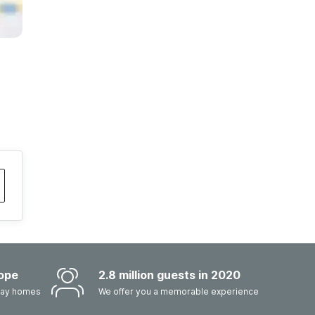
ope
2.8 million guests in 2020
iday homes
We offer you a memorable experience