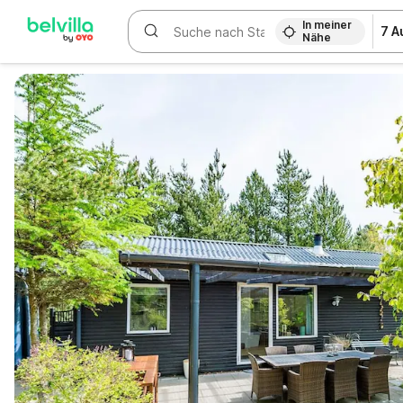
In meiner
7 A
Nähe
WIZARD MEMBER