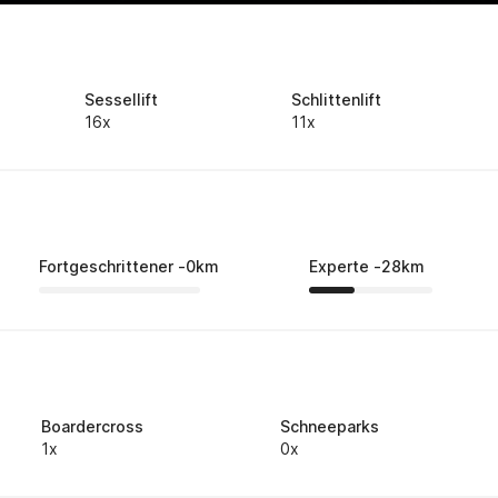
Sessellift
Schlittenlift
16x
11x
Fortgeschrittener
-
0
km
Experte
-
28
km
Boardercross
Schneeparks
1x
0x