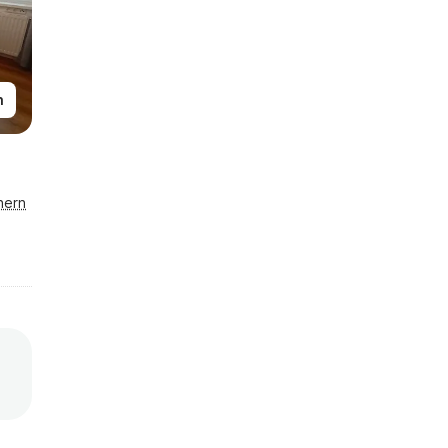
n
hern