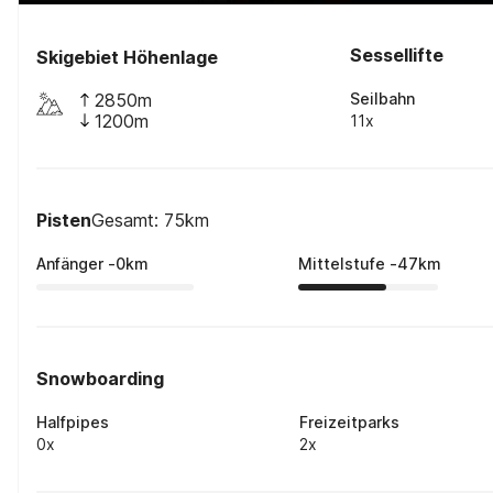
Sessellifte
Skigebiet Höhenlage
2850m
Seilbahn
1200m
11x
Pisten
Gesamt: 75km
Anfänger
-
0
km
Mittelstufe
-
47
km
Snowboarding
Halfpipes
Freizeitparks
0x
2x