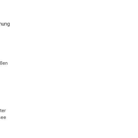
nung
ßen 
er 
ee 