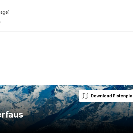
frage)
e
Download Pistenpla
erfaus