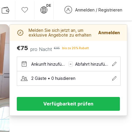
DE
Anmelden / Registrieren
Melden Sie sich jetzt an, um
Anmelden
exklusive Angebote zu erhalten
€75
pro Nacht
€95
bis zu 20% Rabatt
Ankunft hinzufügen
Abfahrt hinzufügen
–
2 Gäste • 0 huisdieren
Verfügbarkeit prüfen