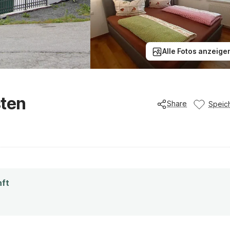
Alle Fotos anzeige
sten
Share
Speic
nft