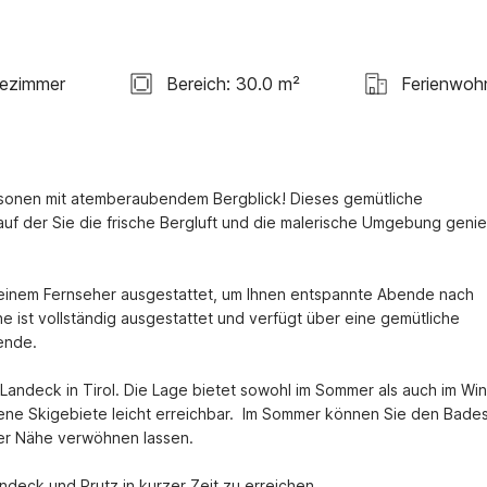
ezimmer
Bereich: 30.0 m²
Ferienwoh
sonen mit atemberaubendem Bergblick! Dieses gemütliche 
f der Sie die frische Bergluft und die malerische Umgebung genie
 einem Fernseher ausgestattet, um Ihnen entspannte Abende nach 
ist vollständig ausgestattet und verfügt über eine gemütliche 
nde.

Landeck in Tirol. Die Lage bietet sowohl im Sommer als auch im Wint
edene Skigebiete leicht erreichbar.  Im Sommer können Sie den Bades
er Nähe verwöhnen lassen.

ndeck und Prutz in kurzer Zeit zu erreichen.