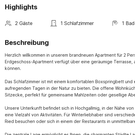
Highlights
2 Gäste
1 Schlafzimmer
1 Bad
Beschreibung
Herzlich willkommen in unserem brandneuen Apartment für 2 Per
Erdgeschoss-Apartment verfügt über eine geräumige Terrasse, au
können.

Das Schlafzimmer ist mit einem komfortablen Boxspringbett und
aufregenden Tagen in der Natur zu bieten. Die offene Wohnküche 
Sitzecke, perfekt für gemeinsame Mahlzeiten oder gesellige Abe
Unsere Unterkunft befindet sich in Hochgallmig, in der Nähe von 
eine Vielzahl von Aktivitäten. Für Winterliebhaber sind verschi
Ried besuchen oder sich in einem der Restaurants in unmittelbar
Die zentrale Lage ermöglicht es Ihnen, die charmanten Städte La